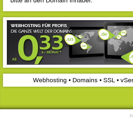
bitte an den Domain Inhaber.
Webhosting • Domains • SSL • vSer
P