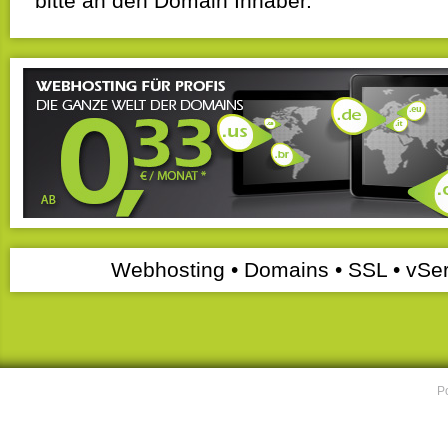
bitte an den Domain Inhaber.
Webhosting • Domains • SSL • vSer
P