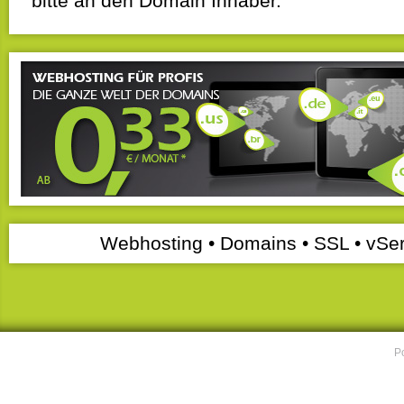
bitte an den Domain Inhaber.
Webhosting • Domains • SSL • vSer
P